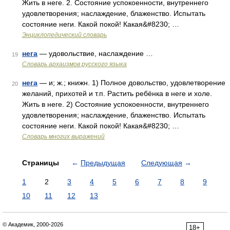
Жить в неге. 2. Состояние успокоенности, внутреннего
удовлетворения; наслаждение, блаженство. Испытать
состояние неги. Какой покой! Какая&#8230; …
Энциклопедический словарь
нега
— удовольствие, наслаждение …
19
Cловарь архаизмов русского языка
нега
— и; ж.; книжн. 1) Полное довольство, удовлетворение
20
желаний, прихотей и т.п. Растить ребёнка в неге и холе.
Жить в неге. 2) Состояние успокоенности, внутреннего
удовлетворения; наслаждение, блаженство. Испытать
состояние неги. Какой покой! Какая&#8230; …
Словарь многих выражений
Страницы
←
Предыдущая
Следующая
→
1
2
3
4
5
6
7
8
9
10
11
12
13
© Академик, 2000-2026
18+