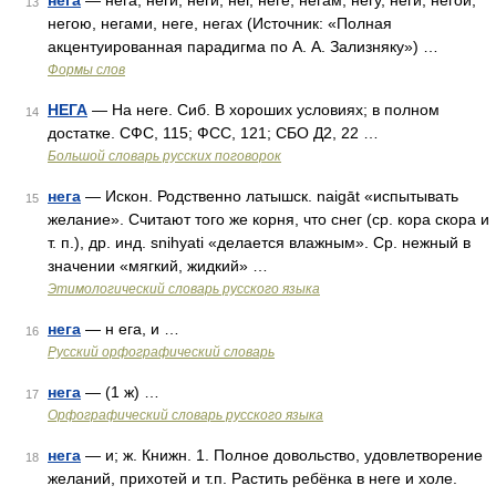
нега
— нега, неги, неги, нег, неге, негам, негу, неги, негой,
13
негою, негами, неге, негах (Источник: «Полная
акцентуированная парадигма по А. А. Зализняку») …
Формы слов
НЕГА
— На неге. Сиб. В хороших условиях; в полном
14
достатке. СФС, 115; ФСС, 121; СБО Д2, 22 …
Большой словарь русских поговорок
нега
— Искон. Родственно латышск. naigāt «испытывать
15
желание». Считают того же корня, что снег (ср. кора скора и
т. п.), др. инд. snihyati «делается влажным». Ср. нежный в
значении «мягкий, жидкий» …
Этимологический словарь русского языка
нега
— н ега, и …
16
Русский орфографический словарь
нега
— (1 ж) …
17
Орфографический словарь русского языка
нега
— и; ж. Книжн. 1. Полное довольство, удовлетворение
18
желаний, прихотей и т.п. Растить ребёнка в неге и холе.